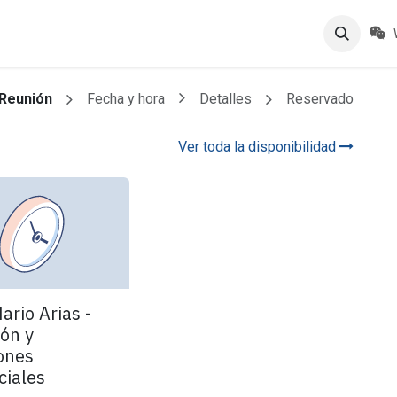
os Timken
Cita
Historias
Ayuda
Reunión
Fecha y hora
Detalles
Reservado
Ver toda la disponibilidad
ario Arias -
ión y
ones
iales