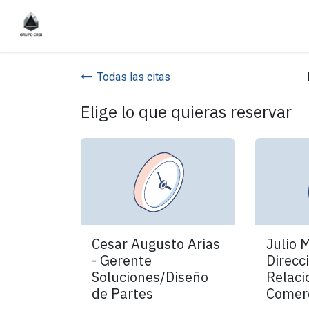
Ir al contenido
Inicio
Sobre nosotros
Servicios
Rodamient
Todas las citas
Elige lo que quieras reservar
Cesar Augusto Arias
Julio M
- Gerente
Direcc
Soluciones/Diseño
Relaci
de Partes
Comerc